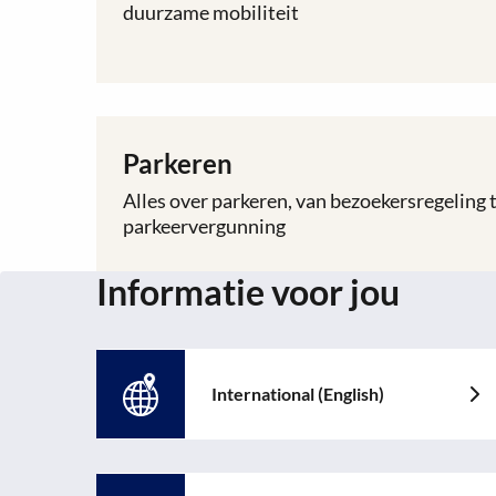
documenten
duurzame mobiliteit
Duurzaamheid
niet
goed
geanonimiseerd
Parkeren
Lees
meer
Alles over parkeren, van bezoekersregeling 
over
parkeervergunning
Parkeren
Informatie voor jou
International (English)
Lees
meer
over:
International