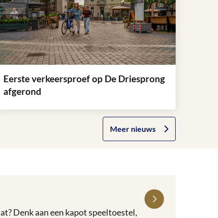
Eerste verkeersproef op De Driesprong
afgerond
ees
eer
Ga
Meer nieuws
ver
naar
erste
het
erkeersproef
nieuws
p
overzicht
e
riesprong
fgerond
aat? Denk aan een kapot speeltoestel,