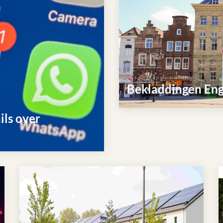
Bekladdingen En
Lees
ls over
meer
over
Bekladdingen
Engelen
en
Bokhoven