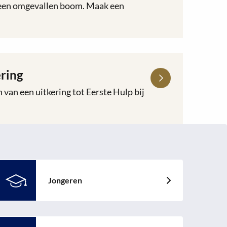
f een omgevallen boom. Maak een
ring
 van een uitkering tot Eerste Hulp bij
Jongeren
ees
eer
ver:
ongeren