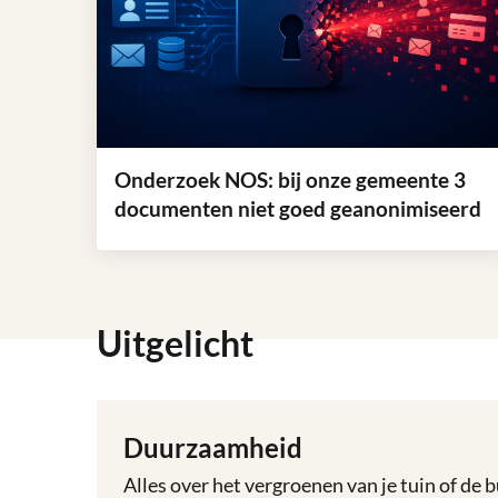
over
Gemeentelijke
Energie
Peiling
Onderzoek NOS: bij onze gemeente 3
documenten niet goed geanonimiseerd
Lees
meer
over
Uitgelicht
Onderzoek
NOS:
bij
onze
Duurzaamheid
Lees
gemeente
meer
3
Alles over het vergroenen van je tuin of de b
over