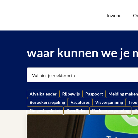
Inwoner
O
waar kunnen we je 
Afvalkalender
Rijbewijs
Paspoort
Melding maken
Bezoekersregeling
Vacatures
Visvergunning
Tro
Omgevingsloket
Overlijden
Parkeervergunning
W