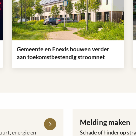
Gemeente en Enexis bouwen verder
aan toekomstbestendig stroomnet
Lees
L
meer
m
over
o
Gemeente
E
en
v
Enexis
o
bouwen
D
Melding maken
Lees
verder
D
meer
aan
a
uurt, energie en
Schade of hinder op str
over