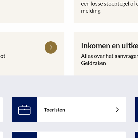
toekomstbestendig
een losse stoeptegel o
Melding
stroomnet
melding.
maken
Inkomen en uitke
Lees
meer
tot
Alles over het aanvragen
over
Geldzaken
Inkomen
en
uitkering
Toeristen
Lees
L
meer
m
over:
o
Toeristen
J