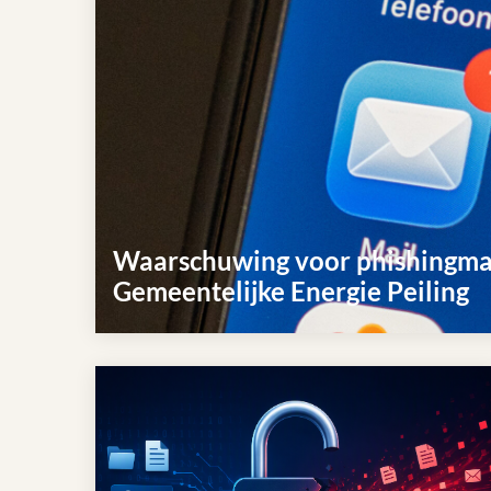
Waarschuwing voor phishingmai
Gemeentelijke Energie Peiling
Lees
meer
over
Waarschuwing
voor
phishingmails