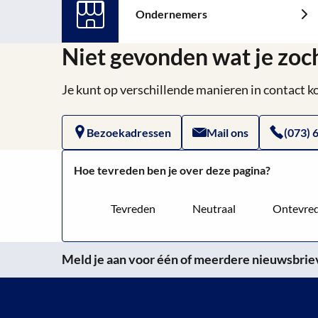
(English)
Ondernemers
Lees
meer
Niet gevonden wat je zoc
over:
Ondernemers
Je kunt op verschillende manieren in contact
Bezoekadressen
Mail ons
(073) 
Hoe tevreden ben je over deze pagina?
Tevreden
Neutraal
Ontevre
Meld je aan voor één of meerdere nieuwsbrieve