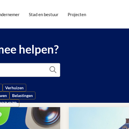
ndernemer
Stad en bestuur
Projecten
mee helpen?
Zoek
Verhuizen
uwen
Belastingen
OZ/OZB