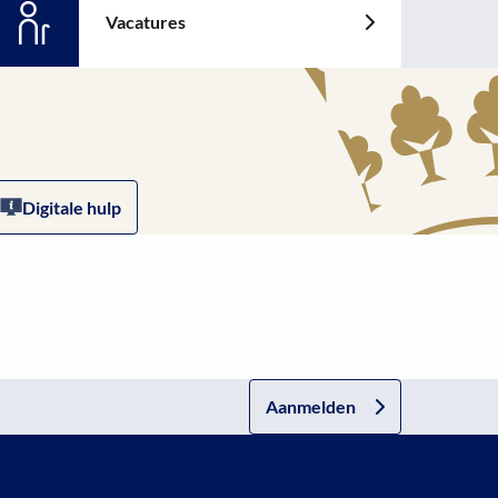
Vacatures
ees
eer
ver:
acatures
Digitale hulp
Aanmelden