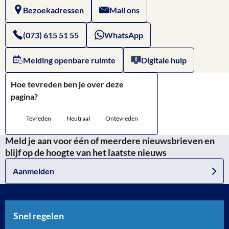
Bezoekadressen
Mail ons
het
openbaar
(073) 615 51 55
WhatsApp
vervoer
Melding openbare ruimte
Digitale hulp
Hoe tevreden ben je over deze
pagina?
Tevreden
Neutraal
Ontevreden
Meld je aan voor één of meerdere nieuwsbrieven en
blijf op de hoogte van het laatste nieuws
Aanmelden
Snel regelen