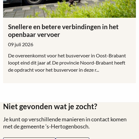
Snellere en betere verbindingen in het
openbaar vervoer
09 juli 2026
De overeenkomst voor het busvervoer in Oost-Brabant
loopt eind dit jaar af. De provincie Noord-Brabant heeft
de opdracht voor het busvervoer in deze r...
Lees
meer
over
Niet gevonden wat je zocht?
Snellere
en
Je kunt op verschillende manieren in contact komen
betere
met de gemeente ’s-Hertogenbosch.
verbindingen
in