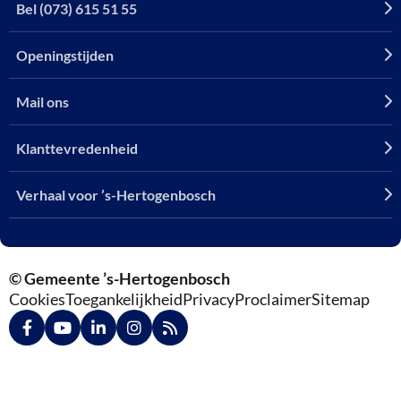
Bel (073) 615 51 55
Openingstijden
Mail ons
Klanttevredenheid
Verhaal voor ’s-Hertogenbosch
© Gemeente ’s-Hertogenbosch
Cookies
Toegankelijkheid
Privacy
Proclaimer
Sitemap
Ga
Ga
Ga
Ga
Ga
naar
naar
naar
naar
naar
Facebook
YouTube
LinkedIn
Instagram
RSS