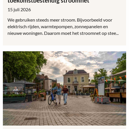
toekomstbestendig stroomnet
15 juli 2026
We gebruiken steeds meer stroom. Bijvoorbeeld voor
elektrisch rijden, warmtepompen, zonnepanelen en
nieuwe woningen. Daarom moet het stroomnet op stee...
Lees
meer
over
Gemeente
en
Enexis
bouwen
verder
aan
toekomstbestendig
stroomnet