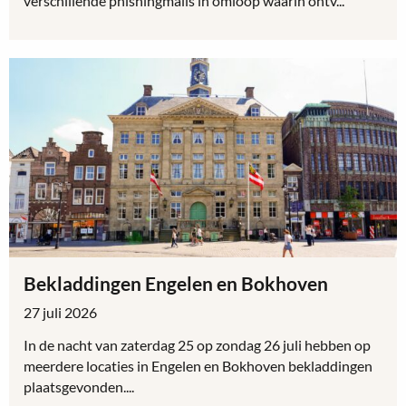
verschillende phishingmails in omloop waarin ontv...
Lees
meer
over
Waarschuwing
voor
phishingmails
over
Gemeentelijke
Energie
Peiling
Bekladdingen Engelen en Bokhoven
27 juli 2026
In de nacht van zaterdag 25 op zondag 26 juli hebben op
meerdere locaties in Engelen en Bokhoven bekladdingen
plaatsgevonden....