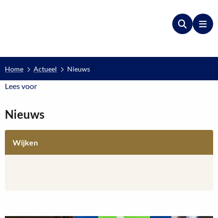
Zoeken
Me
Home
Actueel
Nieuws
Lees voor
Lees voor
Nieuws
Wijken