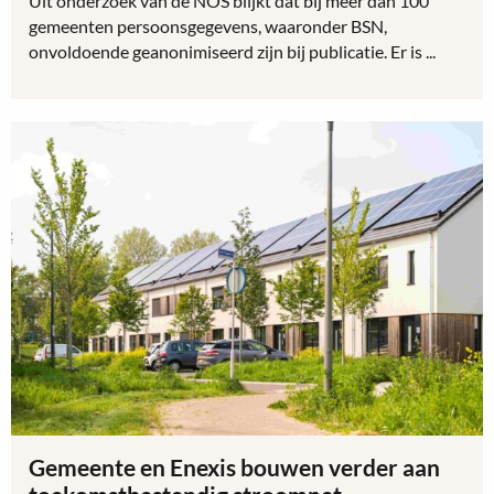
Uit onderzoek van de NOS blijkt dat bij meer dan 100
gemeenten persoonsgegevens, waaronder BSN,
onvoldoende geanonimiseerd zijn bij publicatie. Er is ...
Lees
meer
over
Onderzoek
NOS:
bij
onze
gemeente
3
documenten
niet
goed
geanonimiseerd
Gemeente en Enexis bouwen verder aan