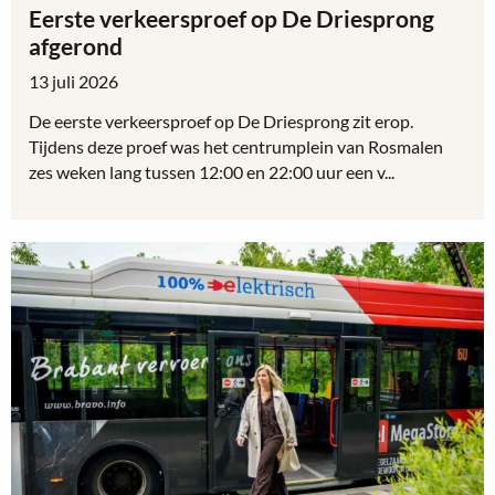
Eerste verkeersproef op De Driesprong
afgerond
13 juli 2026
De eerste verkeersproef op De Driesprong zit erop.
Tijdens deze proef was het centrumplein van Rosmalen
zes weken lang tussen 12:00 en 22:00 uur een v...
Lees
meer
over
Eerste
verkeersproef
op
De
Driesprong
afgerond