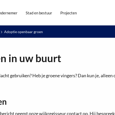
ndernemer
Stad en bestuur
Projecten
Adoptie openbaar groen
n in uw buurt
acht gebruiken? Heb je groene vingers? Dan kun je, alleen
en
bericht neemt onze wijkregisseur contact op. Hij bespree