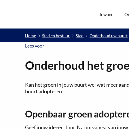
Inwoner
O
Home
Stad en bestuur
Stad
Onderhoud uw buurt
Lees voor
Lees voor
Onderhoud het groe
Kan het groen in jouw buurt wel wat meer aand
buurt adopteren.
Openbaar groen adopter
Geef jouw ideeën door. Na ontvangst van jouw 