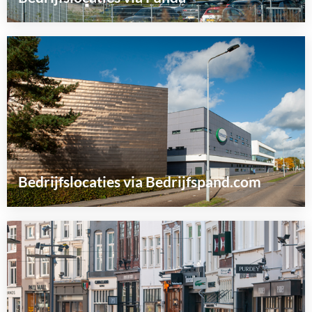
Lees
meer
over
Bedrijfslocaties via Bedrijfspand.com
Lees
meer
over