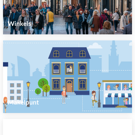
Winkels
Lees
meer
over
Makelpunt
Lees
meer
over