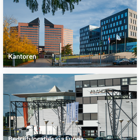
Kantoren
Lees
meer
over
Bedrijfslocaties via Funda