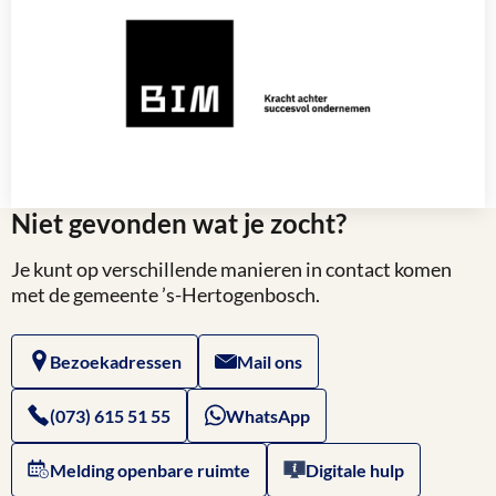
BIM
Niet gevonden wat je zocht?
Lees
meer
Je kunt op verschillende manieren in contact komen
over
met de gemeente ’s-Hertogenbosch.
Bezoekadressen
Mail ons
(073) 615 51 55
WhatsApp
Melding openbare ruimte
Digitale hulp