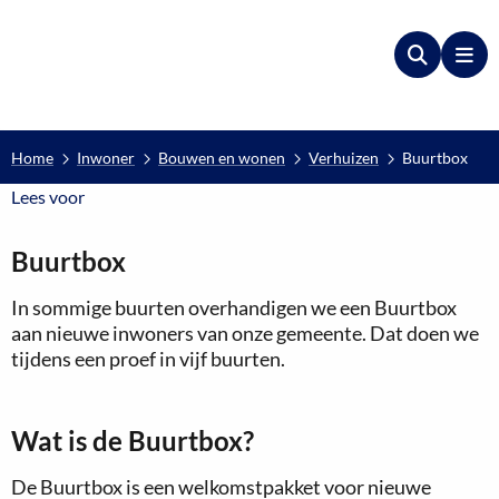
Zoeken
Me
Home
Inwoner
Bouwen en wonen
Verhuizen
Buurtbox
Lees voor
Lees voor
Buurtbox
In sommige buurten overhandigen we een Buurtbox
aan nieuwe inwoners van onze gemeente. Dat doen we
tijdens een proef in vijf buurten.
Wat is de Buurtbox?
De Buurtbox is een welkomstpakket voor nieuwe