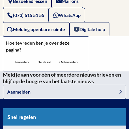
Bezoekadressen
Mail ons
Stad
in
(073) 615 51 55
WhatsApp
kaart
Melding openbare ruimte
Digitale hulp
Hoe tevreden ben je over deze
pagina?
Tevreden
Neutraal
Ontevreden
Meld je aan voor één of meerdere nieuwsbrieven en
blijf op de hoogte van het laatste nieuws
Aanmelden
Snel regelen