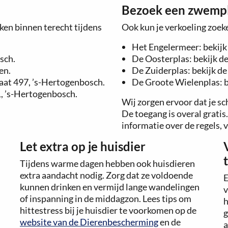
Bezoek een zwemp
ken binnen terecht tijdens
Ook kun je verkoeling zoek
Het Engelermeer: bekijk 
sch.
De Oosterplas: bekijk de
en.
De Zuiderplas: bekijk de 
aat 497, ’s-Hertogenbosch.
De Groote Wielenplas: be
, ’s-Hertogenbosch.
Wij zorgen ervoor dat je s
De toegang is overal gratis
informatie over de regels, 
Let extra op je huisdier
Tijdens warme dagen hebben ook huisdieren
extra aandacht nodig. Zorg dat ze voldoende
E
kunnen drinken en vermijd lange wandelingen
v
of inspanning in de middagzon. Lees tips om
h
hittestress bij je huisdier te voorkomen op de
g
website van de Dierenbescherming
en de
a