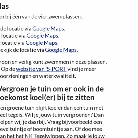
las
en bij één van de vier zwemplassen:
de locatie via
Google Maps
.
 locatie via
Google Maps
.
locatie via
Google Maps
.
kijk de locatie via
Google Maps
.
choon en veilig kunt zwemmen in deze plassen.
. Op de
website van ’S-PORT
vind je meer
voorzieningen en waterkwaliteit.
Vergroen je tuin om er ook in de
toekomst koel(er) bij te zitten
en groene tuin blijft koeler dan een tuin met
eel tegels. Wil je jouw tuin vergroenen? Dan
elpen wij je daarbij. Vraag bijvoorbeeld een
eveltuintje of boomtuintje aan. Of doe mee
an het het NK Tegelwippen. Zo maak je jouw