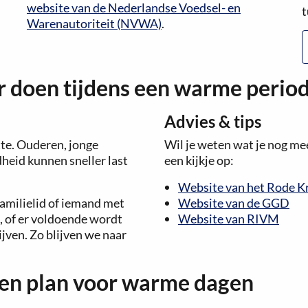
website van de Nederlandse Voedsel- en
t
Warenautoriteit (NVWA)
.
r doen tijdens een warme perio
Advies & tips
tte. Ouderen, jonge
Wil je weten wat je nog m
eid kunnen sneller last
een kijkje op:
Website van het Rode K
 familielid of iemand met
Website van de GGD
, of er voldoende wordt
Website van RIVM
ijven. Zo blijven we naar
en plan voor warme dagen