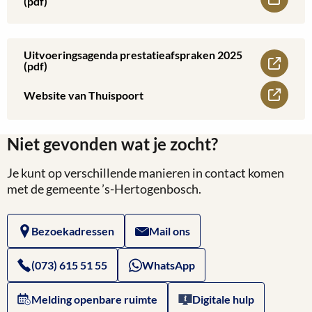
(pdf)
Hertogenbosch
meer
2025
over
Uitvoeringsagenda prestatieafspraken 2025
Lees
(pdf)
-
Meerjarige
meer
Lees
Website van Thuispoort
2030
prestatieafspraken
over
meer
2021-
Niet gevonden wat je zocht?
Uitvoeringsagenda
over
2025
Je kunt op verschillende manieren in contact komen
prestatieafspraken
Website
met de gemeente ’s-Hertogenbosch.
(pdf)
2025
van
(pdf)
Bezoekadressen
Mail ons
Thuispoort
(073) 615 51 55
WhatsApp
Melding openbare ruimte
Digitale hulp