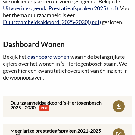
we ook ieder jaar een uitvoeringsagenda. Bekijk de
Uitvoeringsagenda Prestatieafspraken 2025 (pdf)
. Voor
het thema duurzaamheid is een
Duurzaamheidsakkoord (2025-2030) (pdf)
gesloten.
Dashboard Wonen
Bekijk het
dashboard wonen
waarin de belangrijkste
cijfers over het wonen in ’s-Hertogenbosch staan. We
geven hier een kwantitatief overzicht van én inzicht in
de woonopgaven.
Duurzaamheidsakkoord ’s-Hertogenbosch
Download:
2025 - 2030
PDF
Duurzaamheidsakkoord
’s-
Meerjarige prestatieafspraken 2021-2025
Lees