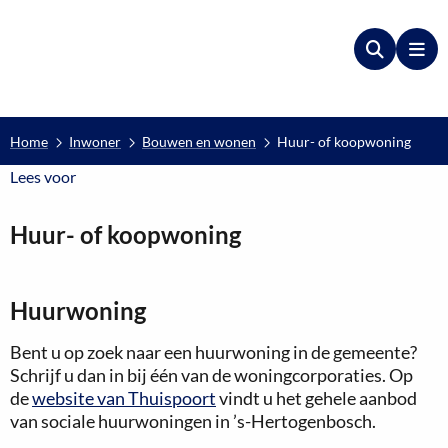
Zoeken
Me
Home
Inwoner
Bouwen en wonen
Huur- of koopwoning
Lees voor
Lees voor
Huur- of koopwoning
Huurwoning
Bent u op zoek naar een huurwoning in de gemeente?
Schrijf u dan in bij één van de woningcorporaties. Op
de
website van Thuispoort
vindt u het gehele aanbod
van sociale huurwoningen in ’s-Hertogenbosch.