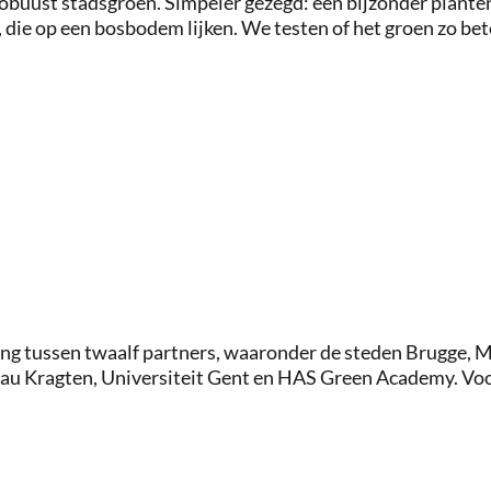
obuust stadsgroen. Simpeler gezegd: een bijzonder plante
n, die op een bosbodem lijken. We testen of het groen zo 
g tussen twaalf partners, waaronder de steden Brugge, Me
eau Kragten, Universiteit Gent en HAS Green Academy. Voor