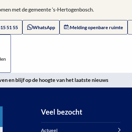
 komen met de gemeente ’s-Hertogenbosch.
615 51 55
WhatsApp
Melding openbare ruimte
den
n en blijf op de hoogte van het laatste nieuws
Veel bezocht
Actueel