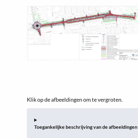
Open
&
enlarge
Klik op de afbeeldingen om te vergroten.
gallery
image
in
Toegankelijke beschrijving van de afbeeldingen
popup