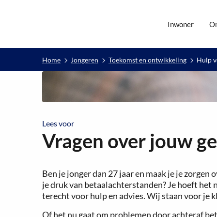
Inwoner
O
Home
Jongeren
Toekomst en ontwikkeling
Hulp v
Lees voor
Lees voor
Vragen over jouw gel
Ben je jonger dan 27 jaar en maak je je zorgen o
je druk van betaalachterstanden? Je hoeft het n
terecht voor hulp en advies. Wij staan voor je k
Of het nu gaat om problemen door achteraf betal