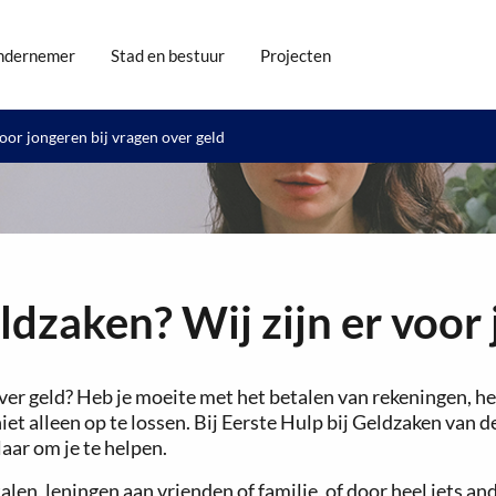
ndernemer
Stad en bestuur
Projecten
oor jongeren bij vragen over geld
dzaken? Wij zijn er voor 
ver geld? Heb je moeite met het betalen van rekeningen, heb 
iet alleen op te lossen. Bij Eerste Hulp bij Geldzaken van 
laar om je te helpen.
en, leningen aan vrienden of familie, of door heel iets an