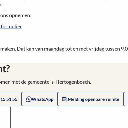
.
t ons opnemen:
tformulier
.
e maken. Dat kan van maandag tot en met vrijdag tussen 9.0
ht?
 komen met de gemeente ’s-Hertogenbosch.
615 51 55
WhatsApp
Melding openbare ruimte