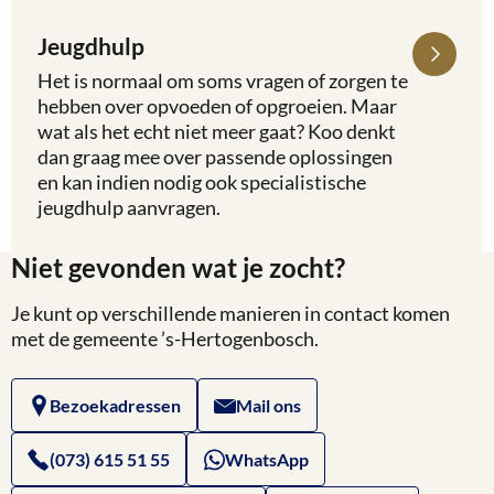
Jeugdhulp
Lees
meer
Het is normaal om soms vragen of zorgen te
over
hebben over opvoeden of opgroeien. Maar
Jeugdhulp
wat als het echt niet meer gaat? Koo denkt
dan graag mee over passende oplossingen
en kan indien nodig ook specialistische
jeugdhulp aanvragen.
Niet gevonden wat je zocht?
Je kunt op verschillende manieren in contact komen
met de gemeente ’s-Hertogenbosch.
Bezoekadressen
Mail ons
(073) 615 51 55
WhatsApp