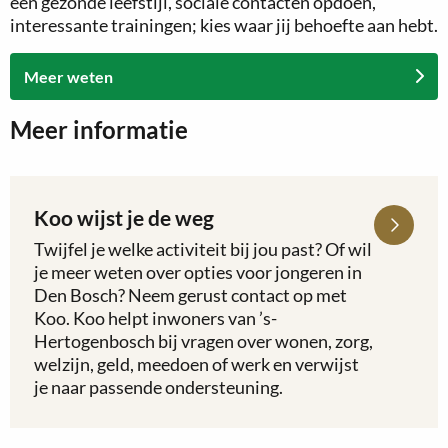
een gezonde leefstijl, sociale contacten opdoen,
interessante trainingen; kies waar jij behoefte aan hebt.
Meer weten
Meer informatie
Koo wijst je de weg
Lees
meer
Twijfel je welke activiteit bij jou past? Of wil
over
je meer weten over opties voor jongeren in
Koo
Den Bosch? Neem gerust contact op met
wijst
Koo. Koo helpt inwoners van ’s-
je
Hertogenbosch bij vragen over wonen, zorg,
de
welzijn, geld, meedoen of werk en verwijst
weg
je naar passende ondersteuning.