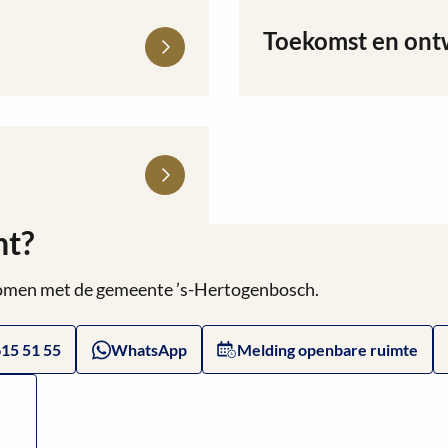
Toekomst en ont
Lees
meer
over
Toekomst
en
ontwikkeling
ht?
 komen met de gemeente ’s-Hertogenbosch.
615 51 55
WhatsApp
Melding openbare ruimte