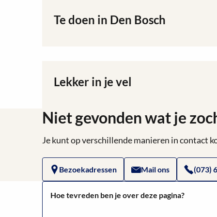
Te doen in Den Bosch
Lees
meer
over
Te
doen
in
Lekker in je vel
Lees
Den
meer
Bosch
over
Niet gevonden wat je zoc
Lekker
in
je
Je kunt op verschillende manieren in contact
vel
Bezoekadressen
Mail ons
(073) 
Hoe tevreden ben je over deze pagina?