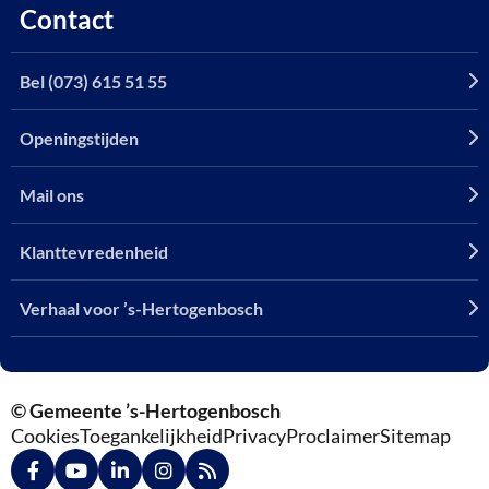
Contact
Bel (073) 615 51 55
Openingstijden
Mail ons
Klanttevredenheid
Verhaal voor ’s-Hertogenbosch
© Gemeente ’s-Hertogenbosch
Cookies
Toegankelijkheid
Privacy
Proclaimer
Sitemap
Ga
Ga
Ga
Ga
Ga