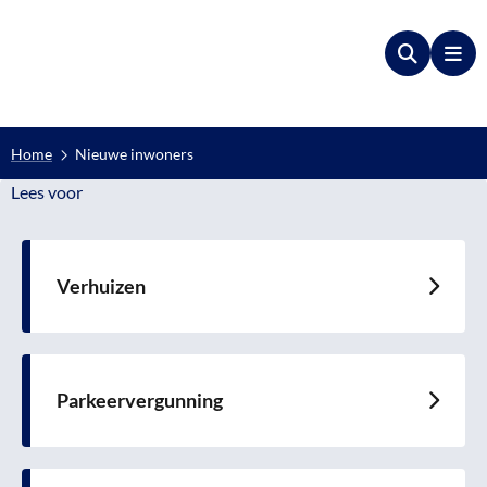
Zoeken
Me
Home
Nieuwe inwoners
Lees voor
Lees voor
Verhuizen
Lees
meer
over
Parkeervergunning
Lees
meer
over