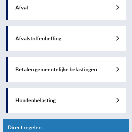
Afval
Lees
meer
over
Afvalstoffenheffing
Lees
meer
over
Betalen gemeentelijke belastingen
Lees
meer
over
Hondenbelasting
Lees
meer
over
Direct regelen