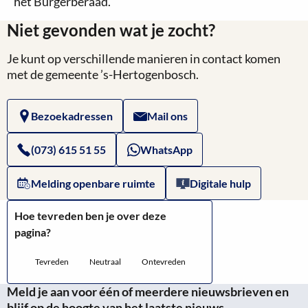
het Burgerberaad.
Niet gevonden wat je zocht?
Je kunt op verschillende manieren in contact komen
met de gemeente ’s-Hertogenbosch.
Bezoekadressen
Mail ons
(073) 615 51 55
WhatsApp
Melding openbare ruimte
Digitale hulp
Hoe tevreden ben je over deze
pagina?
Tevreden
Neutraal
Ontevreden
Meld je aan voor één of meerdere nieuwsbrieven en
blijf op de hoogte van het laatste nieuws