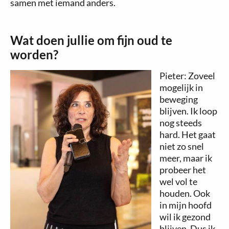
samen met iemand anders.
Wat doen jullie om fijn oud te
worden?
Pieter: Zoveel
mogelijk in
beweging
blijven. Ik loop
nog steeds
hard. Het gaat
niet zo snel
meer, maar ik
probeer het
wel vol te
houden. Ook
in mijn hoofd
wil ik gezond
blijven. Dus ik