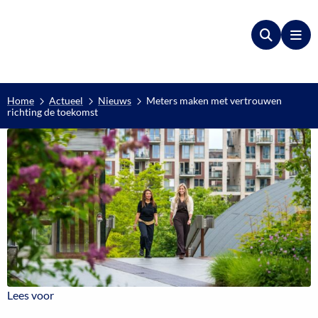
Zoeken
Me
Home
Actueel
Nieuws
Meters maken met vertrouwen
richting de toekomst
Lees voor
Lees voor