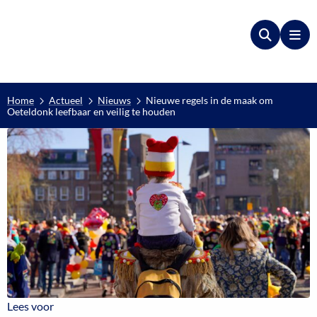
Zoeken
Me
Home
Actueel
Nieuws
Nieuwe regels in de maak om
Oeteldonk leefbaar en veilig te houden
Lees voor
Lees voor