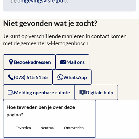
de
omgevingsvisie (pdf)
.
Niet gevonden wat je zocht?
Je kunt op verschillende manieren in contact komen
met de gemeente ’s-Hertogenbosch.
Bezoekadressen
Mail ons
(073) 615 51 55
WhatsApp
Melding openbare ruimte
Digitale hulp
Hoe tevreden ben je over deze
pagina?
Tevreden
Neutraal
Ontevreden