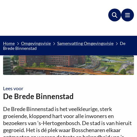
Zoeken
Me
Home
Omgevingsvisie
Samenvatting Omgevingsvisie
De
Brede Binnenstad
Lees voor
Lees voor
De Brede Binnenstad
De Brede Binnenstad is het veelkleurige, sterk
groeiende, kloppend hart voor alle inwoners en
bezoekers van ’s-Hertogenbosch. De stad is van hieruit
gegroeid. Het is dé plek waar Bosschenaren elkaar