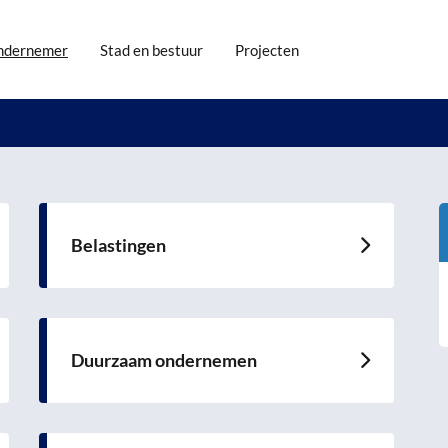
ndernemer
Stad en bestuur
Projecten
Belastingen
Lees
meer
over
Duurzaam ondernemen
Lees
meer
over