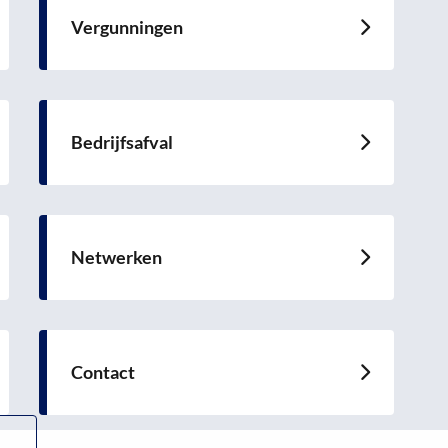
Vergunningen
Lees
meer
over
Bedrijfsafval
Lees
meer
over
Netwerken
Lees
meer
over
Contact
Lees
meer
over