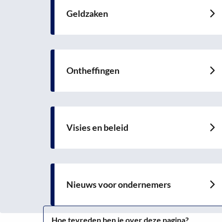
Geldzaken
Lees
meer
over
Ontheffingen
Lees
meer
over
Visies en beleid
Lees
meer
over
Nieuws voor ondernemers
Lees
meer
over
Hoe tevreden ben je over deze pagina?