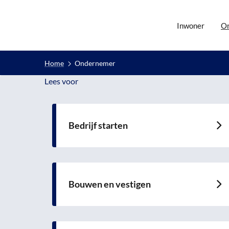
Inwoner
O
Home
Ondernemer
Lees voor
Lees voor
Bedrijf starten
Lees
meer
over
Bouwen en vestigen
Lees
meer
over