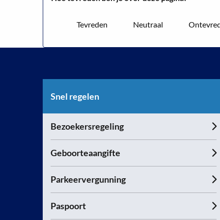
Tevreden
Neutraal
Ontevre
Snel regelen
Bezoekersregeling
Geboorteaangifte
Parkeervergunning
Paspoort