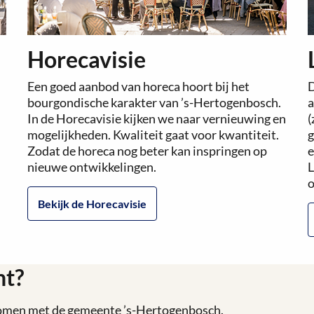
Horecavisie
Een goed aanbod van horeca hoort bij het
D
bourgondische karakter van ’s-Hertogenbosch.
a
In de Horecavisie kijken we naar vernieuwing en
(
mogelijkheden. Kwaliteit gaat voor kwantiteit.
g
Zodat de horeca nog beter kan inspringen op
e
nieuwe ontwikkelingen.
L
o
Bekijk de Horecavisie
ht?
 komen met de gemeente ’s-Hertogenbosch.