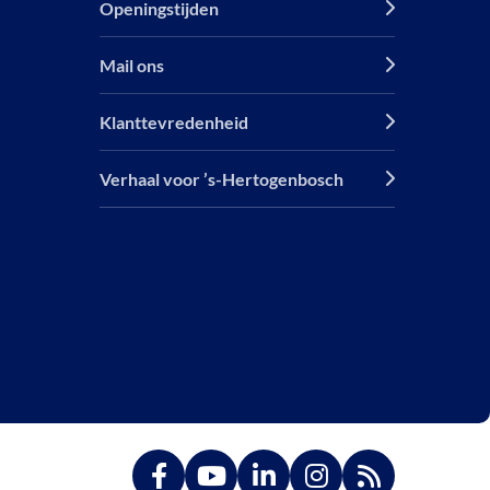
Openingstijden
Mail ons
Klanttevredenheid
Verhaal voor ’s-Hertogenbosch
Ga
Ga
Ga
Ga
Ga