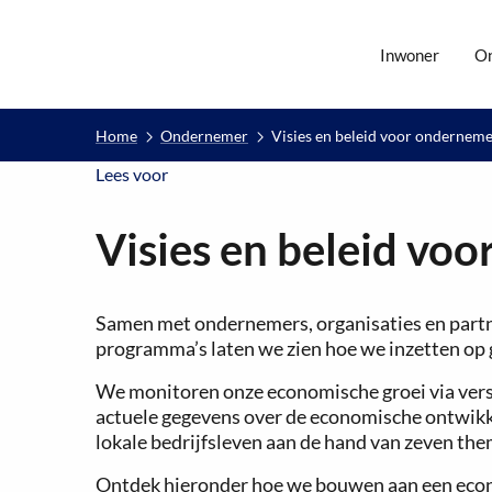
Inwoner
O
Home
Ondernemer
Visies en beleid voor ondernem
Lees voor
Lees voor
Visies en beleid vo
Samen met ondernemers, organisaties en partn
programma’s laten we zien hoe we inzetten op 
We monitoren onze economische groei via versch
actuele gegevens over de economische ontwikke
lokale bedrijfsleven aan de hand van zeven the
Ontdek hieronder hoe we bouwen aan een econo