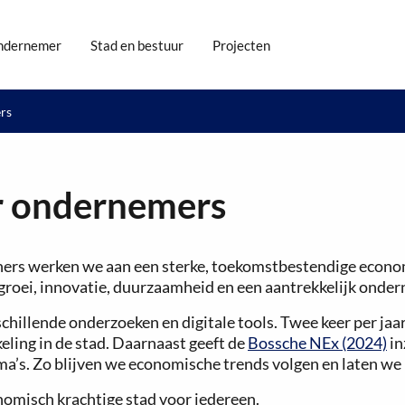
ndernemer
Stad en bestuur
Projecten
ers
or ondernemers
ers werken we aan een sterke, toekomstbestendige economi
groei, innovatie, duurzaamheid en een aantrekkelijk onder
illende onderzoeken en digitale tools. Twee keer per jaar
ling in de stad. Daarnaast geeft de
Bossche NEx (2024)
in
ma’s. Zo blijven we economische trends volgen en laten we 
misch krachtige stad voor iedereen.