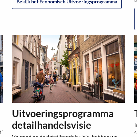
Bekijk het Economisch Uitvoeringsprogramma
Uitvoeringsprogramma
detailhandelsvisie
I
t’
s
Volgend op de detailhandelsvisie, hebben we