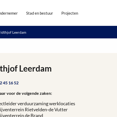
ndernemer
Stad en bestuur
Projecten
ridthjof Leerdam
dthjof Leerdam
2 45 16 52
aar voor de volgende zaken:
ectleider verduurzaming werklocaties
ijventerrein Rietvelden-de Vutter
ijventerrein de Brand