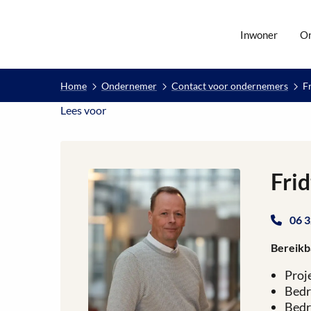
Inwoner
O
Home
Ondernemer
Contact voor ondernemers
F
Lees voor
Lees voor
Fri
06 3
Bereikb
Proj
Bedr
Bedr