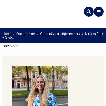
Zoeken
Me
Home
Ondernemer
Contact voor ondernemers
Kirsten Bilik
– Gieben
Lees voor
Lees voor