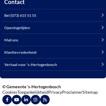
Contact
Bel (073) 615 51 55
Openingstijden
Mail ons
Klanttevredenheid
Verhaal voor ’s-Hertogenbosch
© Gemeente ’s-Hertogenbosch
Cookies
Toegankelijkheid
Privacy
Proclaimer
Sitemap
Ga
Ga
Ga
Ga
Ga