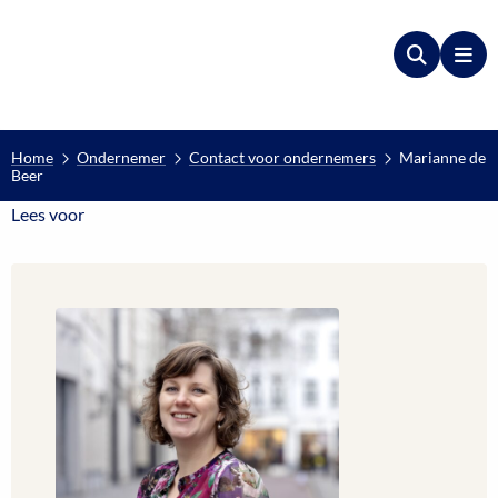
Zoeken
Me
Home
Ondernemer
Contact voor ondernemers
Marianne de
Beer
Lees voor
Lees voor