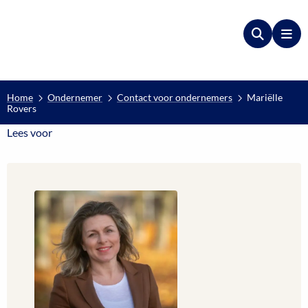
Zoeken
Me
Home
Ondernemer
Contact voor ondernemers
Mariëlle
Rovers
Lees voor
Lees voor