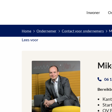
Inwoner
O
Home
Ondernemer
Contact voor ondernemers
M
Lees voor
Lees voor
Mik
06 1
Bereikb
Kant
Start
OV P