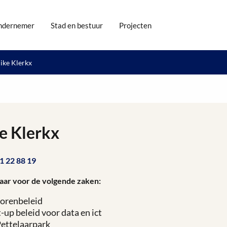
ndernemer
Stad en bestuur
Projecten
ike Klerkx
e Klerkx
1 22 88 19
aar voor de volgende zaken:
orenbeleid
-up beleid voor data en ict
ettelaarpark