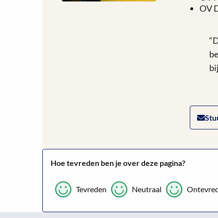
OV D
“D
be
bi
Stu
Hoe tevreden ben je over deze pagina?
Tevreden
Neutraal
Ontevre