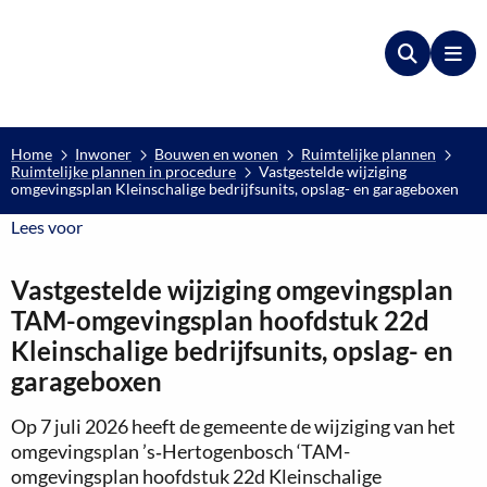
Zoeken
Me
Home
Inwoner
Bouwen en wonen
Ruimtelijke plannen
Ruimtelijke plannen in procedure
Vastgestelde wijziging
omgevingsplan Kleinschalige bedrijfsunits, opslag- en garageboxen
Lees voor
Lees voor
Vastgestelde wijziging omgevingsplan
TAM-omgevingsplan hoofdstuk 22d
Kleinschalige bedrijfsunits, opslag- en
garageboxen
Op 7 juli 2026 heeft de gemeente de wijziging van het
omgevingsplan ’s‑Hertogenbosch ‘TAM-
omgevingsplan hoofdstuk 22d Kleinschalige