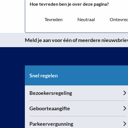
Hoe tevreden ben je over deze pagina?
september
2024
Tevreden
Neutraal
Ontevre
Meld je aan voor één of meerdere nieuwsbrieve
Snel regelen
Bezoekersregeling
Geboorteaangifte
Parkeervergunning