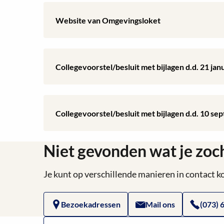
Lees
Website van Omgevingsloket
meer
over
Download:
Collegevoorstel/besluit met bijlagen d.d. 21 ja
Website
Collegevoorstel/besluit
van
met
Download:
Collegevoorstel/besluit met bijlagen d.d. 10 s
Omgevingsloket
bijlagen
Collegevoorstel/besluit
d.d.
Niet gevonden wat je zoc
met
21
bijlagen
Je kunt op verschillende manieren in contact
januari
d.d.
Bezoekadressen
Mail ons
(073) 
2025
10