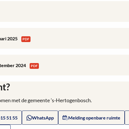
nuari 2025
PDF
eptember 2024
PDF
ht?
 komen met de gemeente ’s-Hertogenbosch.
615 51 55
WhatsApp
Melding openbare ruimte