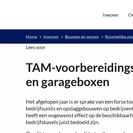
Inwoner
O
Home
Inwoner
Bouwen en wonen
Ruimtelijke pl
Lees voor
Lees voor
TAM-voorbereidingsbe
en garageboxen
Het afgelopen jaar is er sprake van een fors
bedrijfsunits en opslaggebouwen op bedrijven
heeft een ongewenst effect op de beschikbaarhe
bedrijfskavels juist bedoeld zijn.