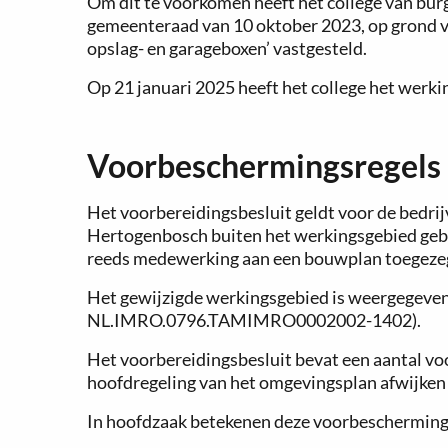
Om dit te voorkomen heeft het college van bu
gemeenteraad van 10 oktober 2023, op grond va
opslag- en garageboxen’ vastgesteld.
Op 21 januari 2025 heeft het college het werki
Voorbeschermingsregels
Het voorbereidingsbesluit geldt voor de bedrijv
Hertogenbosch buiten het werkingsgebied gebr
reeds medewerking aan een bouwplan toegeze
Het gewijzigde werkingsgebied is weergegeven 
NL.IMRO.0796.TAMIMRO0002002-1402).
Het voorbereidingsbesluit bevat een aantal vo
hoofdregeling van het omgevingsplan afwijken
In hoofdzaak betekenen deze voorbescherming