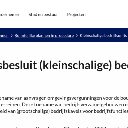
ndernemer
Stad en bestuur
Projecten
annen
Ruimtelijke plannen in procedure
Kleinschalige bedrijfsunits
sluit (kleinschalige) bed
e toename van aanvragen omgevingsvergunningen voor de b
terreinen. Deze toename van bedrijfsverzamelgebouwen m
id van (grootschalige) bedrijfskavels voor bedrijfsfunctie