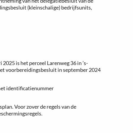
tneming van het delegatiebesluit van de
gsbesluit (kleinschalige) bedrijfsunits,
 2025 is het perceel Larenweg 36 in ’s-
het voorbereidingsbesluit in september 2024
 met identificatienummer
plan. Voor zover de regels van de
eschermingsregels.