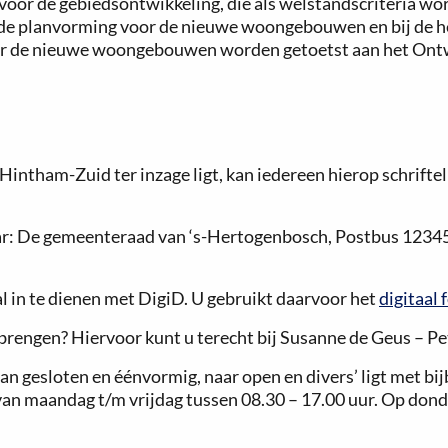
it voor de gebiedsontwikkeling, die als welstandscriteria 
 de planvorming voor de nieuwe woongebouwen en bij de he
r de nieuwe woongebouwen worden getoetst aan het Ont
intham-Zuid ter inzage ligt, kan iedereen hierop schrifteli
naar: De gemeenteraad van ‘s-Hertogenbosch, Postbus 123
l in te dienen met DigiD. U gebruikt daarvoor het
digitaal 
brengen? Hiervoor kunt u terecht bij Susanne de Geus – Pet
 gesloten en éénvormig, naar open en divers’ ligt met bij
van maandag t/m vrijdag tussen 08.30 – 17.00 uur. Op dond