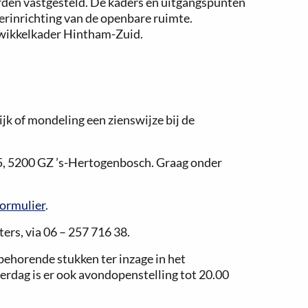
worden vastgesteld. De kaders en uitgangspunten
rinrichting van de openbare ruimte.
wikkelkader Hintham-Zuid.
jk of mondeling een zienswijze bij de
45, 5200 GZ ’s-Hertogenbosch. Graag onder
formulier
.
ers, via 06 – 257 716 38.
behorende stukken ter inzage in het
erdag is er ook avondopenstelling tot 20.00