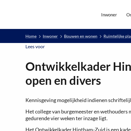
Inwoner
O
Home
Inwoner
Bouwen en wonen
Ruimtelijke pl
Lees voor
Lees voor
Ontwikkelkader Hin
open en divers
Kennisgeving mogelijkheid indienen schriftelij
Het college van burgemeester en wethouders 
gedurende vier weken ter inzage ligt.
Het Ontwikkelkader Hintham-Zuid is een kader 