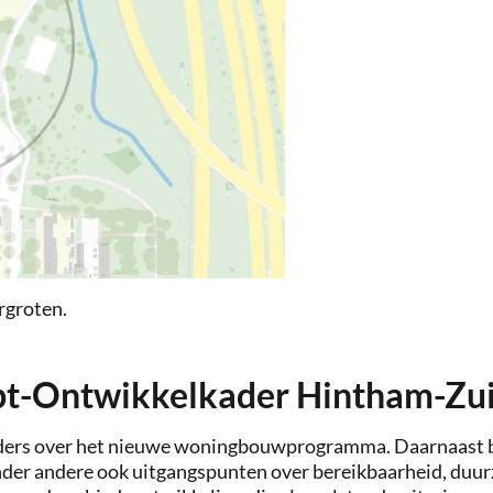
rgroten.
cept-Ontwikkelkader Hintham-Zu
aders over het nieuwe woningbouwprogramma. Daarnaast b
onder andere ook uitgangspunten over bereikbaarheid, du