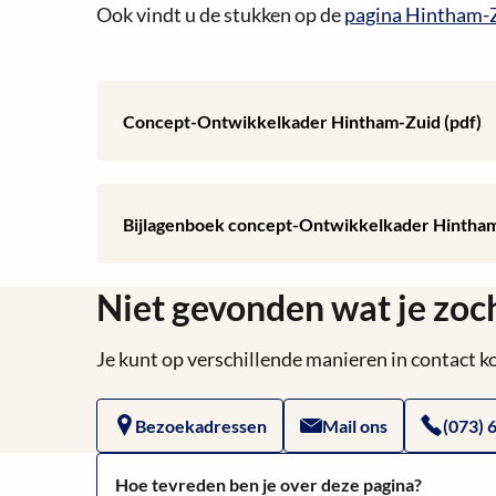
Ook vindt u de stukken op de
pagina Hintham-
Lees
Concept-Ontwikkelkader Hintham-Zuid (pdf)
meer
over
Lees
Bijlagenboek concept-Ontwikkelkader Hintham
Concept-
meer
Ontwikkelkader
Niet gevonden wat je zoc
over
Hintham-
Bijlagenboek
Je kunt op verschillende manieren in contact
Zuid
concept-
Bezoekadressen
Mail ons
(073) 
(pdf)
Ontwikkelkader
Hoe tevreden ben je over deze pagina?
Hintham-