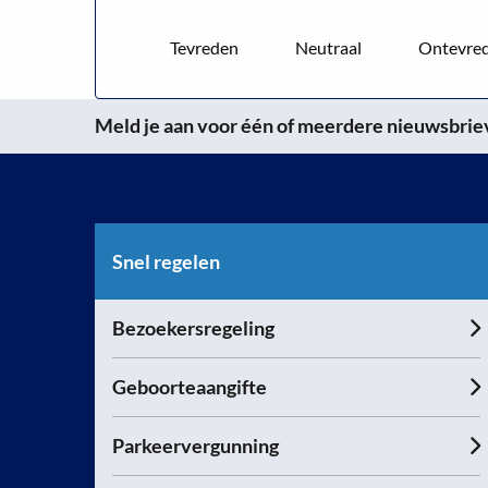
Zuid
Tevreden
Neutraal
Ontevre
(pdf)
Meld je aan voor één of meerdere nieuwsbrieve
Snel regelen
Bezoekersregeling
Geboorteaangifte
Parkeervergunning