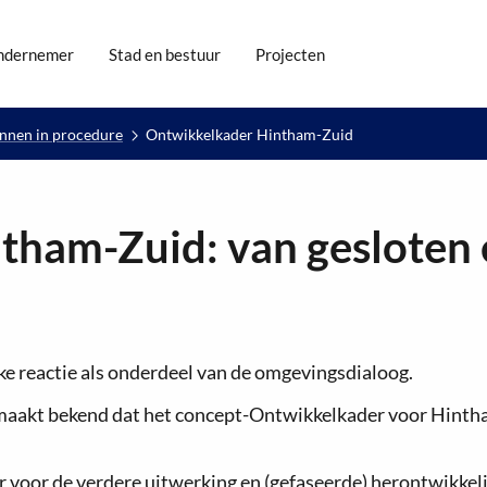
ndernemer
Stad en bestuur
Projecten
annen in procedure
Ontwikkelkader Hintham-Zuid
tham-Zuid: van gesloten 
ke reactie als onderdeel van de omgevingsdialoog.
maakt bekend dat het concept-Ontwikkelkader voor Hinth
voor de verdere uitwerking en (gefaseerde) herontwikkelin