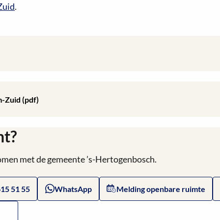
Zuid
.
-Zuid (pdf)
ht?
 komen met de gemeente ’s-Hertogenbosch.
615 51 55
WhatsApp
Melding openbare ruimte