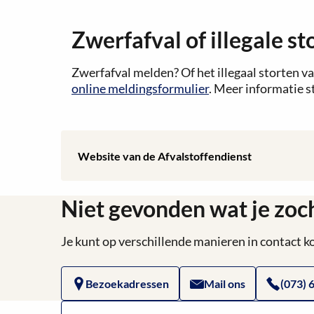
Zwerfafval of illegale st
Zwerfafval melden? Of het illegaal storten va
online meldingsformulier
. Meer informatie s
Lees
Website van de Afvalstoffendienst
meer
Niet gevonden wat je zoc
over
Website
Je kunt op verschillende manieren in contact
van
Bezoekadressen
Mail ons
(073) 
de