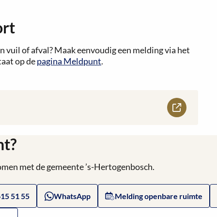
ort
n vuil of afval? Maak eenvoudig een melding via het
taat op de
pagina Meldpunt
.
ht?
 komen met de gemeente ’s-Hertogenbosch.
615 51 55
WhatsApp
Melding openbare ruimte