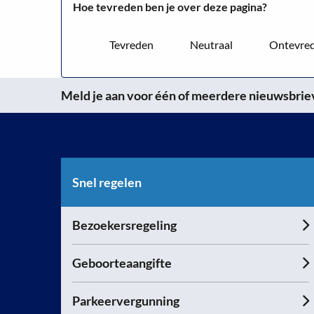
Hoe tevreden ben je over deze pagina?
Afvalstoffendienst
Tevreden
Neutraal
Ontevre
Meld je aan voor één of meerdere nieuwsbrieve
Snel regelen
Bezoekersregeling
Geboorteaangifte
Parkeervergunning