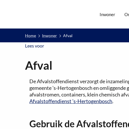
Inwoner
O
Home
Inwoner
Afval
Lees voor
Lees voor
Afval
De Afvalstoffendienst verzorgt de inzameling
gemeente ’s-Hertogenbosch en omliggende g
afvalstromen, containers, klein chemisch afva
Afvalstoffendienst ’s-Hertogenbosch
.
Gebruik de Afvalstoffen