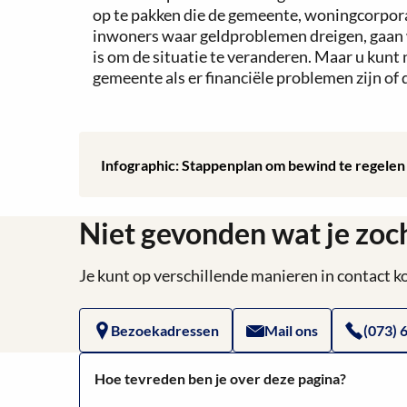
op te pakken die de gemeente, woningcorporat
inwoners waar geldproblemen dreigen, gaan 
is om de situatie te veranderen. Maar u kunt 
gemeente als er financiële problemen zijn of 
Download:
Infographic: Stappenplan om bewind te regele
Infographic:
Niet gevonden wat je zoc
Stappenplan
om
Je kunt op verschillende manieren in contact
bewind
Bezoekadressen
Mail ons
(073) 
te
Hoe tevreden ben je over deze pagina?
regelen