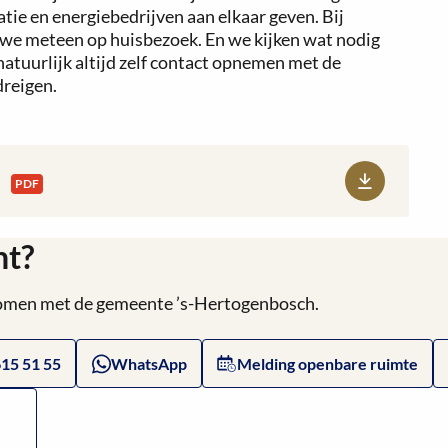
ie en energiebedrijven aan elkaar geven. Bij
we meteen op huisbezoek. En we kijken wat nodig
natuurlijk altijd zelf contact opnemen met de
dreigen.
n
PDF
ht?
 komen met de gemeente ’s-Hertogenbosch.
615 51 55
WhatsApp
Melding openbare ruimte