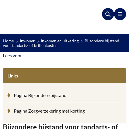
Zoeken
Me
Home
Inwoner
Inkomen en uitkering
Bijzondere bijstand
voor tandarts- of brillenkosten
Lees voor
Lees voor
Links
Pagina Bijzondere bijstand
Pagina Zorgverzekering met korting
Bijzondere bijstand voor tandarts- of