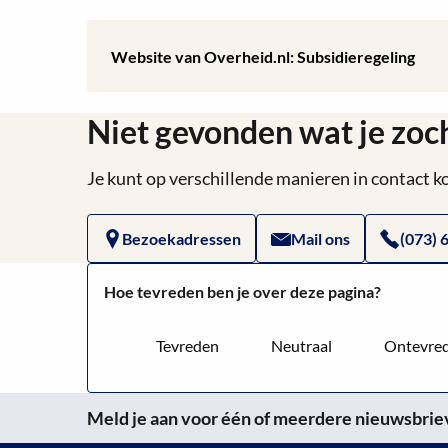
Lees
Website van Overheid.nl: Subsidieregeling
meer
Niet gevonden wat je zoc
over
Website
Je kunt op verschillende manieren in contact
van
Bezoekadressen
Mail ons
(073) 
Overheid.nl:
Hoe tevreden ben je over deze pagina?
Subsidieregeling
Tevreden
Neutraal
Ontevre
Meld je aan voor één of meerdere nieuwsbrieve