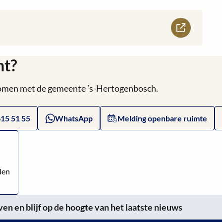
ht?
 komen met de gemeente ’s-Hertogenbosch.
615 51 55
WhatsApp
Melding openbare ruimte
den
n en blijf op de hoogte van het laatste nieuws