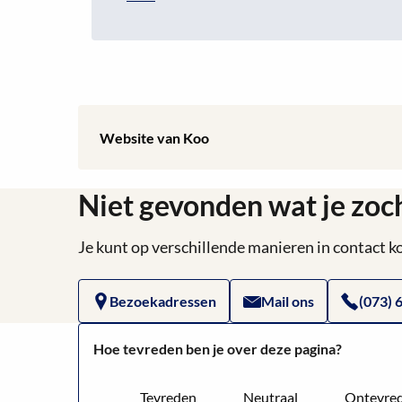
Lees
Website van Koo
meer
Niet gevonden wat je zoc
over
Website
Je kunt op verschillende manieren in contact
van
Bezoekadressen
Mail ons
(073) 
Koo
Hoe tevreden ben je over deze pagina?
Tevreden
Neutraal
Ontevre