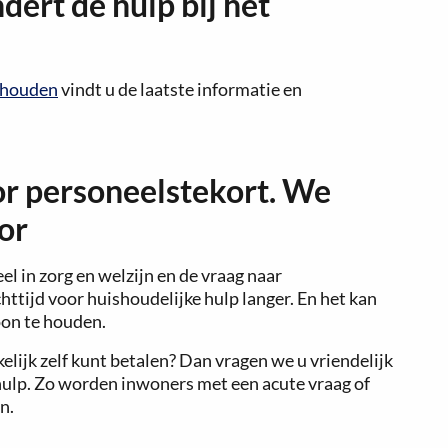
dert de hulp bij het
ishouden
vindt u de laatste informatie en
or personeelstekort. We
or
l in zorg en welzijn en de vraag naar
chttijd voor huishoudelijke hulp langer. En het kan
hoon te houden.
kelijk zelf kunt betalen? Dan vragen we u vriendelijk
hulp. Zo worden inwoners met een acute vraag of
n.