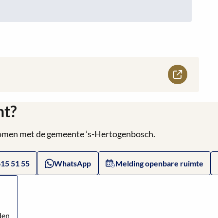
ht?
 komen met de gemeente ’s-Hertogenbosch.
615 51 55
WhatsApp
Melding openbare ruimte
den