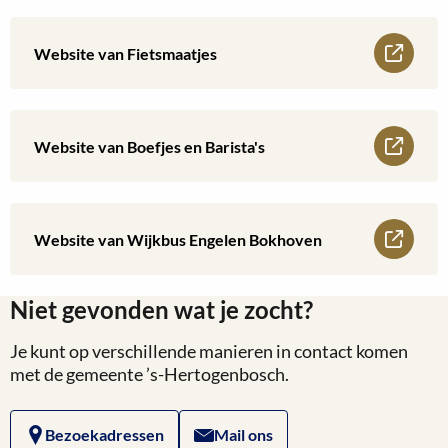
over
Lees
Website van Fietsmaatjes
Website
meer
van
over
Lees
Website van Boefjes en Barista's
Overheid.nl:
Website
meer
Subsidieregeling
van
over
Lees
Website van Wijkbus Engelen Bokhoven
Fietsmaatjes
Website
meer
van
Niet gevonden wat je zocht?
over
Boefjes
Je kunt op verschillende manieren in contact komen
Website
met de gemeente ’s-Hertogenbosch.
en
van
Barista's
Bezoekadressen
Mail ons
Wijkbus