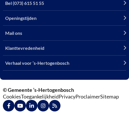
Bel (073) 615 51 55
Openingstijden
Mail ons
Klanttevredenheid
Verhaal voor ’s-Hertogenbosch
© Gemeente ’s-Hertogenbosch
Cookies
Toegankelijkheid
Privacy
Proclaimer
Sitemap
Ga
Ga
Ga
Ga
Ga
naar
naar
naar
naar
naar
Facebook
YouTube
LinkedIn
Instagram
RSS