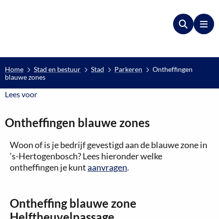
Zoeken
Me
Home
Stad en bestuur
Stad
Parkeren
Ontheffingen
blauwe zones
Lees voor
Lees voor
Ontheffingen blauwe zones
Woon of is je bedrijf gevestigd aan de blauwe zone in
’s-Hertogenbosch? Lees hieronder welke
ontheffingen je kunt
aanvragen
.
Ontheffing blauwe zone
Helftheuvelpassage