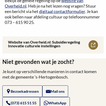
Bekijk de gehele regeling op de
website van
Overheid.nl
. Heb je na het lezen nog vragen? Stuur
een bericht via het
digitaal contactformulier
. Je kan
ook bellen naar afdeling cultuur op telefoonnummer
073 – 615 90 25.
Website van Overheid.nl: Subsidieregeling
Lees
Innovatie culturele instellingen
meer
Niet gevonden wat je zocht?
over
Je kunt op verschillende manieren in contact komen
Website
met de gemeente ’s-Hertogenbosch.
van
Bezoekadressen
Mail ons
Overheid.nl:
Subsidieregeling
(073) 615 51 55
WhatsApp