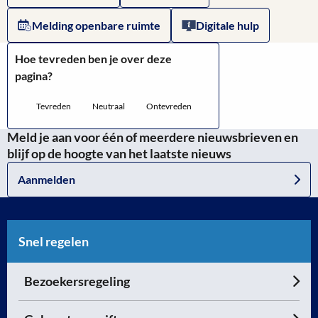
Innovatie
Melding openbare ruimte
Digitale hulp
culturele
Hoe tevreden ben je over deze
instellingen
pagina?
Tevreden
Neutraal
Ontevreden
Meld je aan voor één of meerdere nieuwsbrieven en
blijf op de hoogte van het laatste nieuws
Aanmelden
Snel regelen
Bezoekersregeling