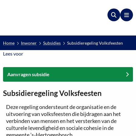
Zoeken
Me
Home
Inwoner
Subsidies
Subsidieregeling Volksfeesten
Lees voor
Lees voor
Aanvragen subsidie
Subsidieregeling Volksfeesten
Deze regeling ondersteunt de organisatie en de
uitvoering van volksfeesten die bijdragen aan het
verbinden van mensen en het versterken van de
culturele levendigheid en sociale cohesie in de
gemeente ’s-Hertogenbosch.