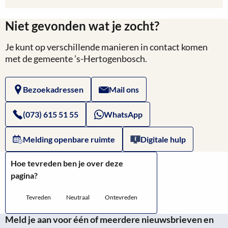
meer
Niet gevonden wat je zocht?
over
Je kunt op verschillende manieren in contact komen
Website
met de gemeente ’s-Hertogenbosch.
van
Bezoekadressen
Mail ons
Overheid.nl:
Subsidieregeling
(073) 615 51 55
WhatsApp
Volksfeesten
Melding openbare ruimte
Digitale hulp
2026
Hoe tevreden ben je over deze
pagina?
Tevreden
Neutraal
Ontevreden
Meld je aan voor één of meerdere nieuwsbrieven en