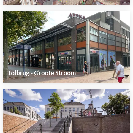
Lees
meer
over
Tolbrug - Groote Stroom
Lees
meer
over