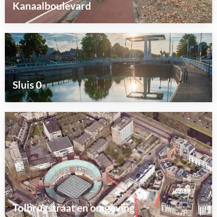
Kanaalboulevard
Lees
meer
over
Sluis 0
Lees
meer
over
Tolbrugstraat en omgeving