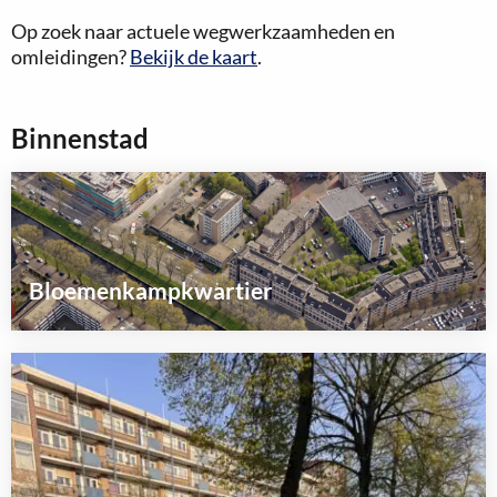
Op zoek naar actuele wegwerkzaamheden en
omleidingen?
Bekijk de kaart
.
Binnenstad
Bloemenkampkwartier
Lees
meer
over