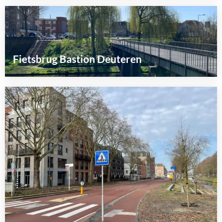
Lees
meer
over
Fietsbrug Bastion Deuteren
Lees
meer
over