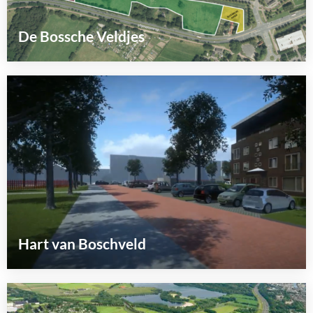
De Bossche Veldjes
Lees
meer
over
Hart van Boschveld
Lees
meer
over