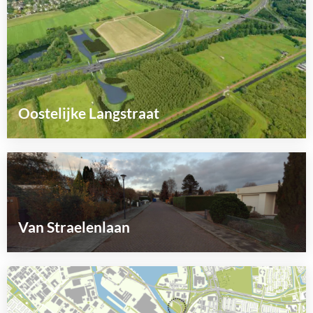
Oostelijke Langstraat
Lees
meer
over
Van Straelenlaan
Lees
meer
over