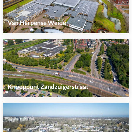
over
Van Herpense Weide
Lees
meer
over
Knooppunt Zandzuigerstraat
Lees
meer
over