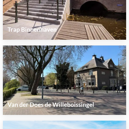
Trap Binnenhaven
Lees
meer
over
Van der Does de Willeboissingel
Lees
meer