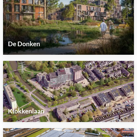
De Donken
Lees
meer
over
Klokkenlaan
Lees
meer