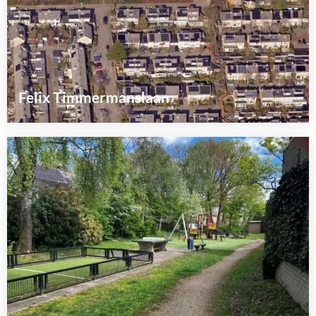
Felix Timmermanslaan
Lees
meer
over