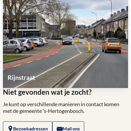
over
Rijnstraat
Niet gevonden wat je zocht?
Lees
meer
Je kunt op verschillende manieren in contact komen
over
met de gemeente ’s-Hertogenbosch.
Bezoekadressen
Mail ons