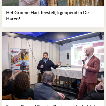
Het Groene Hart feestelijk geopend in De
Haren!
Lees
meer
over
Het
Groene
Hart
feestelijk
geopend
in
De
Haren!