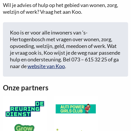
nieuws
voor
Wil je advies of hulp op het gebied van wonen, zorg,
overzicht
ontmoeting,
welzijn of werk? Vraag het aan Koo.
is
bouwen
aan
Koo is er voor alle inwoners van ’s-
échte
Hertogenbosch met vragen over wonen, zorg,
verbinding
opvoeding, welzijn, geld, meedoen of werk. Wat
je vraag ook is, Koo wijst je de weg naar passende
hulp en ondersteuning. Bel 073 – 615 32 25 of ga
naar de
website van Koo
.
Onze partners