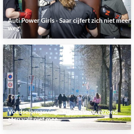
Auti Power Girls - Saar cijfert zich niet meer
weg
Lees
meer
over
Voedselomgeving - Kiezen voor gezond
eten valt niet mee
Lees