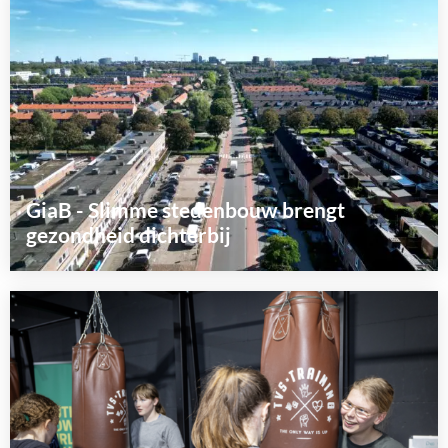
meer
over
GiaB - Slimme stedenbouw brengt
gezondheid dichterbij
Lees
meer
over