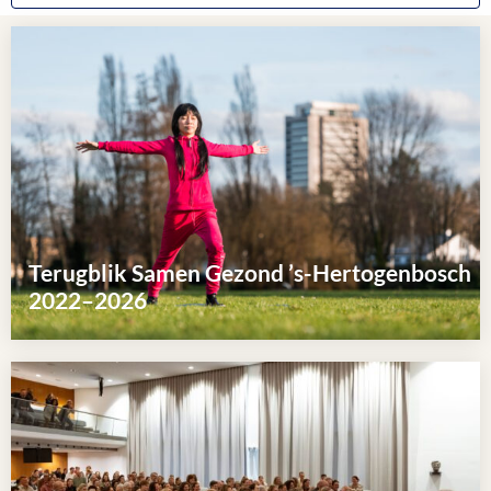
Terugblik Samen Gezond ’s-Hertogenbosch
2022–2026
Lees
meer
over
Terugblik
Samen
Gezond