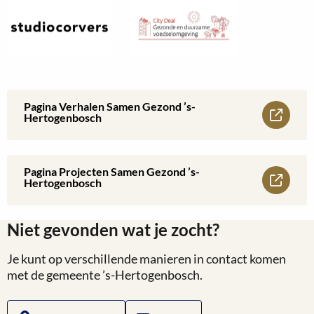
Pagina Verhalen Samen Gezond ’s-
Lees
Hertogenbosch
meer
over
Pagina Projecten Samen Gezond ’s-
Lees
Hertogenbosch
Pagina
meer
Verhalen
Niet gevonden wat je zocht?
over
Samen
Je kunt op verschillende manieren in contact komen
Pagina
met de gemeente ’s-Hertogenbosch.
Gezond
Projecten
’s-