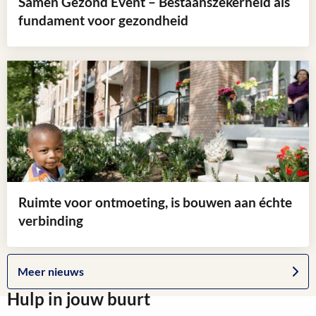
Samen Gezond Event – Bestaanszekerheid als
fundament voor gezondheid
Lees
meer
over
Samen
Gezond
Event
–
Bestaanszekerheid
als
Ruimte voor ontmoeting, is bouwen aan échte
fundament
verbinding
voor
gezondheid
Lees
Ga
meer
Meer nieuws
naar
over
Hulp in jouw buurt
het
Ruimte