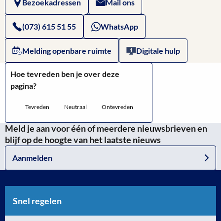
Bezoekadressen
Mail ons
Samen
Hertogenbosch
Gezond
(073) 615 51 55
WhatsApp
’s-
Melding openbare ruimte
Digitale hulp
Hertogenbosch
Hoe tevreden ben je over deze
pagina?
Tevreden
Neutraal
Ontevreden
Meld je aan voor één of meerdere nieuwsbrieven en
blijf op de hoogte van het laatste nieuws
Aanmelden
Snel regelen