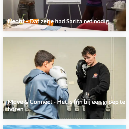
Neofit - Dat zetje had Sarita net nodig
Lees
meer
over
Move & Connect - Het is fijn bij een groep te
horen
Lees