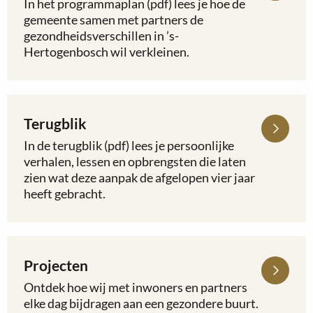
In het programmaplan (pdf) lees je hoe de
over
gemeente samen met partners de
Programmaplan
gezondheidsverschillen in ’s-
Hertogenbosch wil verkleinen.
Terugblik
Lees
meer
In de terugblik (pdf) lees je persoonlijke
over
verhalen, lessen en opbrengsten die laten
Terugblik
zien wat deze aanpak de afgelopen vier jaar
heeft gebracht.
Projecten
Lees
meer
Ontdek hoe wij met inwoners en partners
over
elke dag bijdragen aan een gezondere buurt.