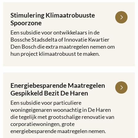
Regenpijp
Stimulering Klimaatrobuuste
Lees
meer
Spoorzone
over
Een subsidie voor ontwikkelaars in de
Stimulering
Bossche Stadsdelta of Innovatie Kwartier
Klimaatrobuuste
Den Bosch die extra maatregelen nemen om
Spoorzone
hun project klimaatrobuust te maken.
Energiebesparende Maatregelen
Lees
meer
Gespikkeld Bezit De Haren
over
Een subsidie voor particuliere
Energiebesparende
woningeigenaren woonachtig in De Haren
Maatregelen
die tegelijk met grootschalige renovatie van
Gespikkeld
corporatiewoningen, grote
Bezit
energiebesparende maatregelen nemen.
De