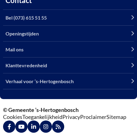
Contact
Bel (073) 615 51 55
Openingstijden
Mail ons
Klanttevredenheid
Verhaal voor ’s-Hertogenbosch
© Gemeente ’s-Hertogenbosch
Cookies
Toegankelijkheid
Privacy
Proclaimer
Sitemap
Ga
Ga
Ga
Ga
Ga