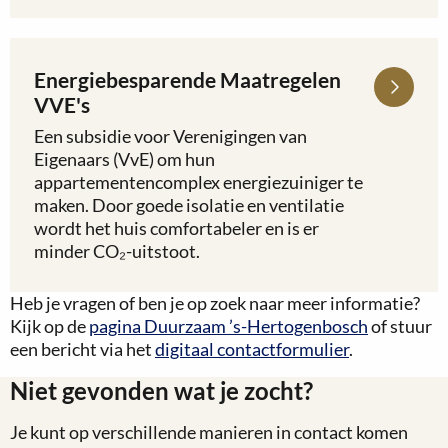
Haren
Energiebesparende Maatregelen
Lees
meer
VVE's
over
Een subsidie voor Verenigingen van
Energiebesparende
Eigenaars (VvE) om hun
Maatregelen
appartementencomplex energiezuiniger te
VVE's
maken. Door goede isolatie en ventilatie
wordt het huis comfortabeler en is er
minder CO₂-uitstoot.
Heb je vragen of ben je op zoek naar meer informatie?
Kijk op de
pagina Duurzaam ’s-Hertogenbosch
of stuur
een bericht via het
digitaal contactformulier
.
Niet gevonden wat je zocht?
Je kunt op verschillende manieren in contact komen