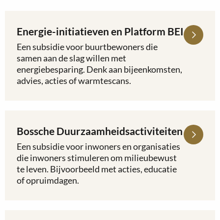
Energie-initiatieven en Platform BEI
Lees
meer
Een subsidie voor buurtbewoners die
over
samen aan de slag willen met
Energie-
energiebesparing. Denk aan bijeenkomsten,
initiatieven
advies, acties of warmtescans.
en
Platform
BEI
Bossche Duurzaamheidsactiviteiten
Lees
meer
Een subsidie voor inwoners en organisaties
over
die inwoners stimuleren om milieubewust
Bossche
te leven. Bijvoorbeeld met acties, educatie
Duurzaamheidsactiviteiten
of opruimdagen.