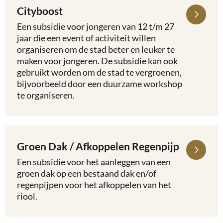
Cityboost
Lees
meer
Een subsidie voor jongeren van 12 t/m 27
over
jaar die een event of activiteit willen
Cityboost
organiseren om de stad beter en leuker te
maken voor jongeren. De subsidie kan ook
gebruikt worden om de stad te vergroenen,
bijvoorbeeld door een duurzame workshop
te organiseren.
Groen Dak / Afkoppelen Regenpijp
Lees
meer
Een subsidie voor het aanleggen van een
over
groen dak op een bestaand dak en/of
Groen
regenpijpen voor het afkoppelen van het
Dak
riool.
/
Afkoppelen