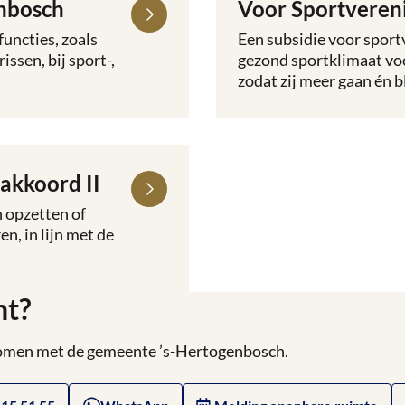
enbosch
Voor Sportveren
Lees
meer
uncties, zoals
Een subsidie voor sportv
over
ssen, bij sport-,
gezond sportklimaat voo
Voor
zodat zij meer gaan én b
Sportverenigingen
akkoord II
n opzetten of
n, in lijn met de
ht?
 komen met de gemeente ’s-Hertogenbosch.