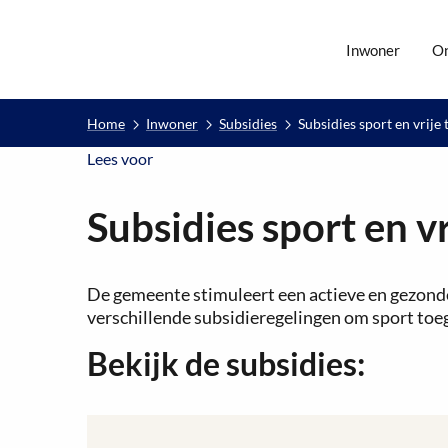
Inwoner
O
Home
Inwoner
Subsidies
Subsidies sport en vrije t
Lees voor
Lees voor
Subsidies sport en vr
De gemeente stimuleert een actieve en gezonde
verschillende subsidieregelingen om sport toeg
Bekijk de subsidies: