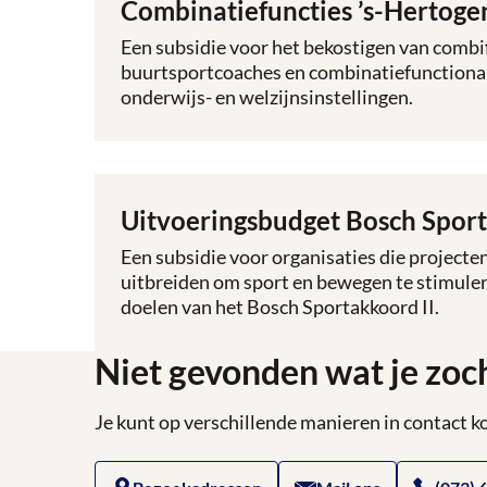
Combinatiefuncties ’s-Hertog
Lees
meer
Een subsidie voor het bekostigen van combif
over
buurtsportcoaches en combinatiefunctionari
Combinatiefuncties
onderwijs- en welzijnsinstellingen.
’s-
Hertogenbosch
Uitvoeringsbudget Bosch Sport
Lees
meer
Een subsidie voor organisaties die projecte
over
uitbreiden om sport en bewegen te stimulere
Uitvoeringsbudget
doelen van het Bosch Sportakkoord II.
Bosch
Sportakkoord
Niet gevonden wat je zoc
II
Je kunt op verschillende manieren in contact