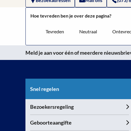
Bezoekadressen
Mail ons
(073) 
Hoe tevreden ben je over deze pagina?
Tevreden
Neutraal
Ontevre
Meld je aan voor één of meerdere nieuwsbrieve
Snel regelen
Bezoekersregeling
Geboorteaangifte