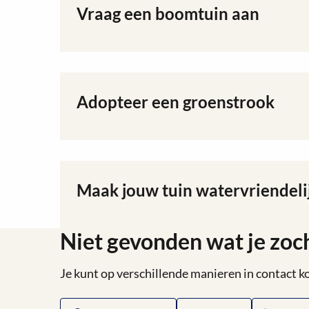
regenpijp
Vraag een boomtuin aan
Lees
af
meer
over
Vraag
een
boomtuin
Adopteer een groenstrook
Lees
aan
meer
over
Adopteer
een
groenstrook
Maak jouw tuin watervriendeli
Lees
meer
over
Niet gevonden wat je zoc
Maak
jouw
tuin
Je kunt op verschillende manieren in contact
watervriendelijk