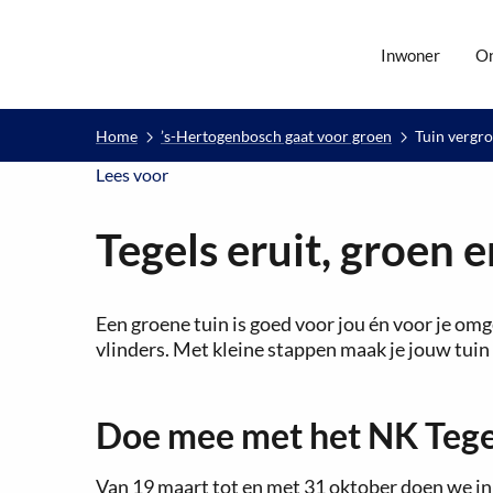
Inwoner
O
Home
’s-Hertogenbosch gaat voor groen
Tuin vergr
Lees voor
Lees voor
Tegels eruit, groen e
Een groene tuin is goed voor jou én voor je omg
vlinders. Met kleine stappen maak je jouw tuin 
Doe mee met het NK Teg
Van 19 maart tot en met 31 oktober doen we i