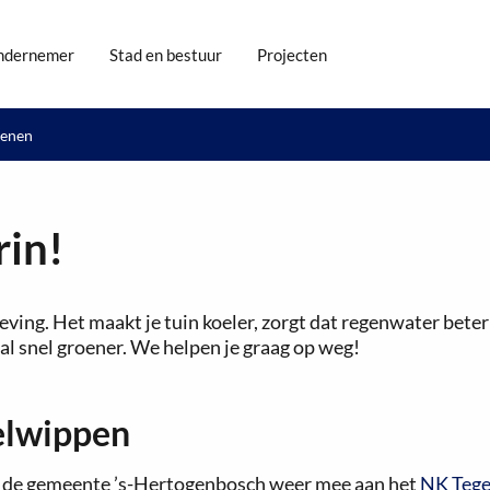
ndernemer
Stad en bestuur
Projecten
oenen
rin!
eving. Het maakt je tuin koeler, zorgt dat regenwater beter
al snel groener. We helpen je graag op weg!
elwippen
n de gemeente ’s-Hertogenbosch weer mee aan het
NK Tege