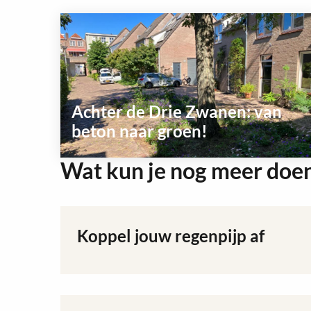
Achter de Drie Zwanen: van
beton naar groen!
Wat kun je nog meer doe
Lees
meer
over
Koppel jouw regenpijp af
Lees
meer
over
Koppel
jouw