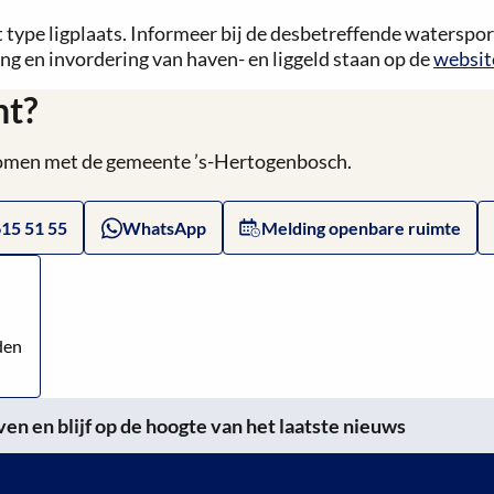
et type ligplaats. Informeer bij de desbetreffende waterspo
ng en invordering van haven- en liggeld staan op de
websit
ht?
 komen met de gemeente ’s-Hertogenbosch.
615 51 55
WhatsApp
Melding openbare ruimte
den
n en blijf op de hoogte van het laatste nieuws