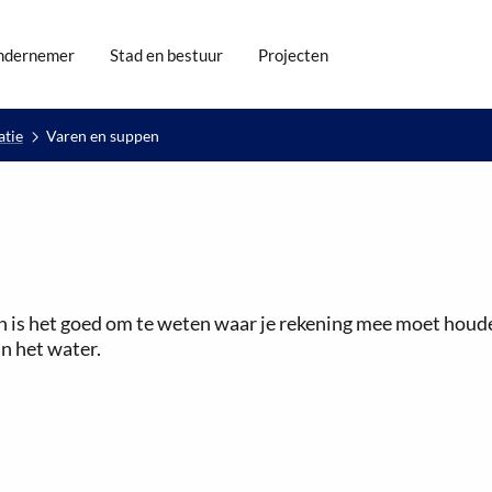
ndernemer
Stad en bestuur
Projecten
atie
Varen en suppen
n is het goed om te weten waar je rekening mee moet houde
an het water.