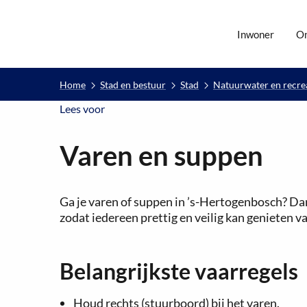
Inwoner
O
Home
Stad en bestuur
Stad
Natuurwater en recre
Lees voor
Lees voor
Varen en suppen
Ga je varen of suppen in ’s-Hertogenbosch? Da
zodat iedereen prettig en veilig kan genieten v
Belangrijkste vaarregels
Houd rechts (stuurboord) bij het varen.