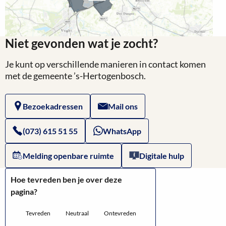
Niet gevonden wat je zocht?
Je kunt op verschillende manieren in contact komen
met de gemeente ’s-Hertogenbosch.
Bezoekadressen
Mail ons
(073) 615 51 55
WhatsApp
Melding openbare ruimte
Digitale hulp
Hoe tevreden ben je over deze
pagina?
Tevreden
Neutraal
Ontevreden