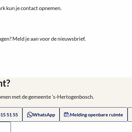
over
rk kun je contact opnemen.
ngen? Meld je aan voor de nieuwsbrief.
ht?
 komen met de gemeente ’s-Hertogenbosch.
615 51 55
WhatsApp
Melding openbare ruimte