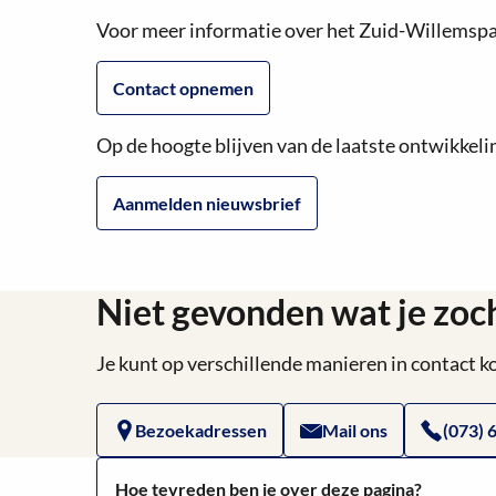
over
Voor meer informatie over het Zuid-Willemspa
Contact opnemen
Op de hoogte blijven van de laatste ontwikkeli
Aanmelden nieuwsbrief
Niet gevonden wat je zoc
Je kunt op verschillende manieren in contact
Bezoekadressen
Mail ons
(073) 
Hoe tevreden ben je over deze pagina?