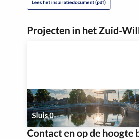
Lees het inspiratiedocument (pdf)
Projecten in het Zuid-Wi
Sluis 0
Contact en op de hoogte b
Lees
meer