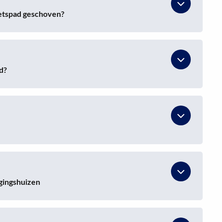
etspad geschoven?
d?
rgingshuizen