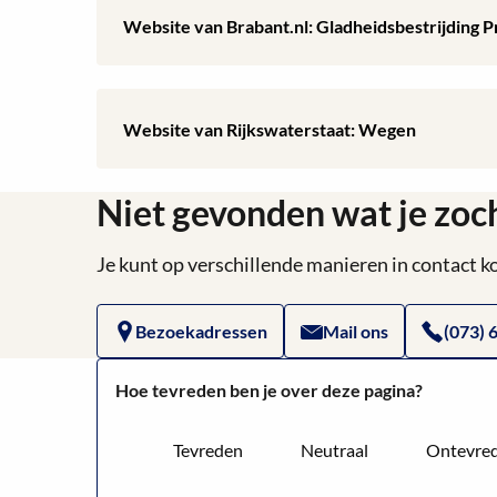
over
Lees
Website van Brabant.nl: Gladheidsbestrijding 
Website
meer
van
over
Lees
Website van Rijkswaterstaat: Wegen
Arcgis:
Website
meer
Kaart
van
Niet gevonden wat je zoc
over
met
Brabant.nl:
Website
Je kunt op verschillende manieren in contact
actuele
Gladheidsbestrijding
van
strooiroutes
Bezoekadressen
Mail ons
(073) 
Provinciale
Rijkswaterstaat:
gemeente
wegen
Hoe tevreden ben je over deze pagina?
Wegen
’s-
Tevreden
Neutraal
Ontevre
Hertogenbosch