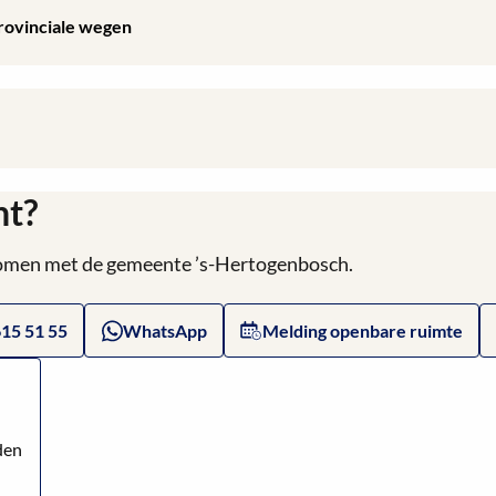
Provinciale wegen
ht?
 komen met de gemeente ’s-Hertogenbosch.
615 51 55
WhatsApp
Melding openbare ruimte
den