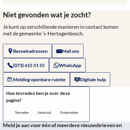
meer
Niet gevonden wat je zocht?
over
Je kunt op verschillende manieren in contact komen
Website
met de gemeente ’s-Hertogenbosch.
van
Bezoekadressen
Mail ons
Arcgis:
Viswaterkaart
(073) 615 51 55
WhatsApp
's-
Melding openbare ruimte
Digitale hulp
Hertogenbosch
Hoe tevreden ben je over deze
pagina?
Tevreden
Neutraal
Ontevreden
Meld je aan voor één of meerdere nieuwsbrieven en