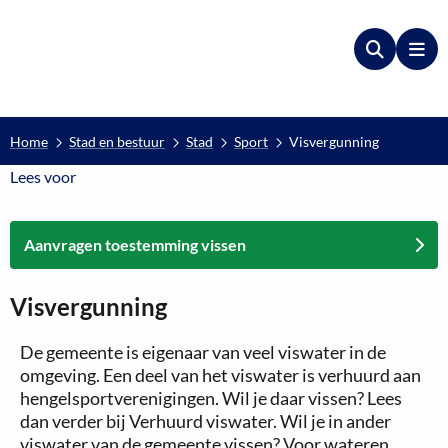
Zoeken
Me
Home
Stad en bestuur
Stad
Sport
Visvergunning
Lees voor
Lees voor
Aanvragen toestemming vissen
Visvergunning
De gemeente is eigenaar van veel viswater in de
omgeving. Een deel van het viswater is verhuurd aan
hengelsportverenigingen. Wil je daar vissen? Lees
dan verder bij Verhuurd viswater. Wil je in ander
viswater van de gemeente vissen? Voor wateren