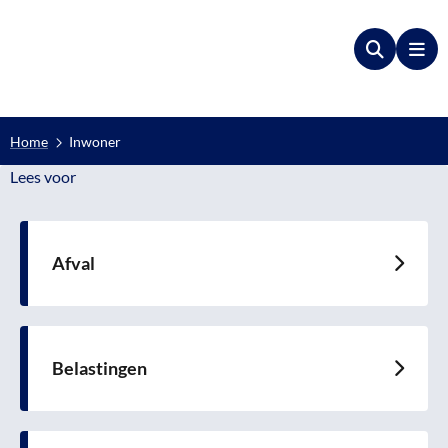
Zoeken
Me
Home
Inwoner
Lees voor
Lees voor
Afval
Lees
meer
over
Belastingen
Lees
meer
over