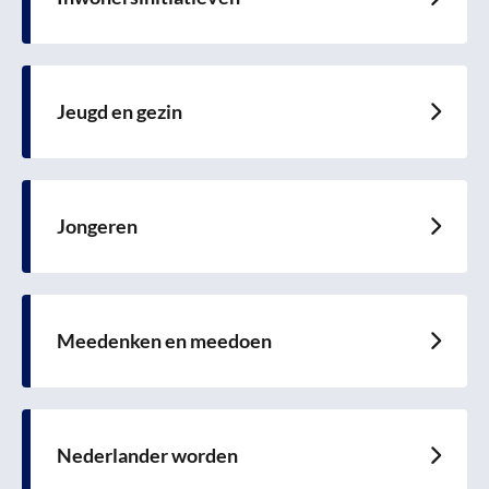
Lees
meer
over
Jeugd en gezin
Lees
meer
over
Jongeren
Lees
meer
over
Meedenken en meedoen
Lees
meer
over
Nederlander worden
Lees