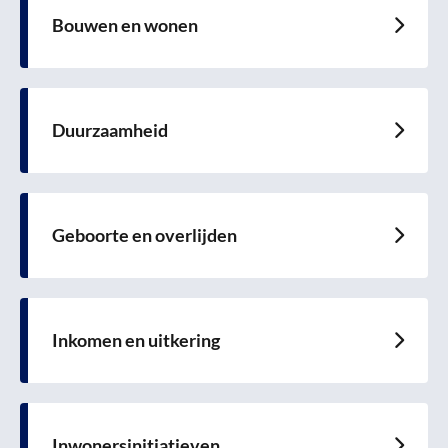
Bouwen en wonen
Lees
meer
over
Duurzaamheid
Lees
meer
over
Geboorte en overlijden
Lees
meer
over
Inkomen en uitkering
Lees
meer
over
Inwonersinitiatieven