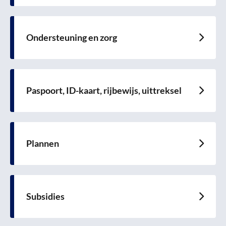
meer
over
Ondersteuning en zorg
Lees
meer
over
Paspoort, ID-kaart, rijbewijs, uittreksel
Lees
meer
over
Plannen
Lees
meer
over
Subsidies
Lees
meer