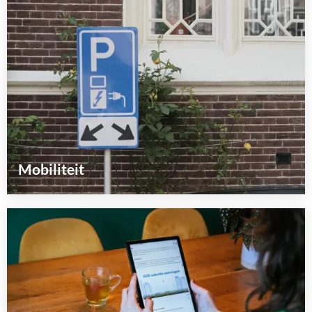
meer
over
Mobiliteit
Lees
meer
over