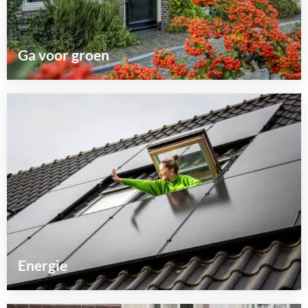
Ga voor groen
Lees
meer
over
Energie
Lees