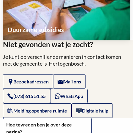
Duurzame subsidies
Niet gevonden wat je zocht?
Lees
meer
Je kunt op verschillende manieren in contact komen
over
met de gemeente ’s-Hertogenbosch.
Bezoekadressen
Mail ons
(073) 615 51 55
WhatsApp
Melding openbare ruimte
Digitale hulp
Hoe tevreden ben je over deze
pagina?