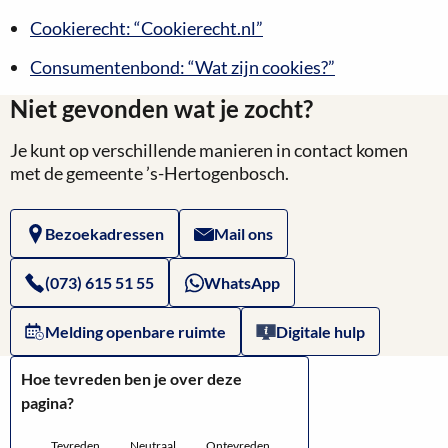
Cookierecht: “Cookierecht.nl”
Consumentenbond: “Wat zijn cookies?”
Niet gevonden wat je zocht?
Je kunt op verschillende manieren in contact komen
met de gemeente ’s-Hertogenbosch.
Bezoekadressen
Mail ons
(073) 615 51 55
WhatsApp
Melding openbare ruimte
Digitale hulp
Hoe tevreden ben je over deze
pagina?
Tevreden
Neutraal
Ontevreden