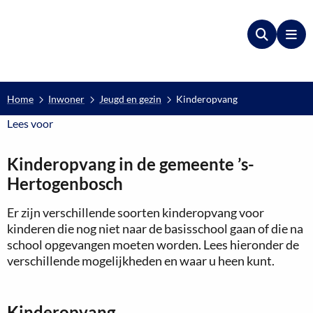
Zoeken
Me
Home
Inwoner
Jeugd en gezin
Kinderopvang
Lees voor
Lees voor
Kinderopvang in de gemeente ’s-
Hertogenbosch
Er zijn verschillende soorten kinderopvang voor
kinderen die nog niet naar de basisschool gaan of die na
school opgevangen moeten worden. Lees hieronder de
verschillende mogelijkheden en waar u heen kunt.
Kinderopvang