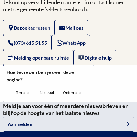
Landelijk
Je kunt op verschillende manieren in contact komen
Website
met de gemeente ’s-Hertogenbosch.
Register
van
Kinderopvang
Bezoekadressen
Mail ons
DUO:
Alleenstaande
(073) 615 51 55
WhatsApp
ouder
Melding openbare ruimte
Digitale hulp
Hoe tevreden ben je over deze
pagina?
Tevreden
Neutraal
Ontevreden
Meld je aan voor één of meerdere nieuwsbrieven en
blijf op de hoogte van het laatste nieuws
Aanmelden