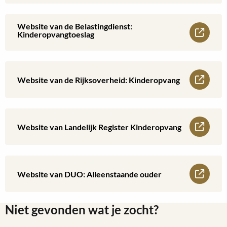
meer
over
Website van de Belastingdienst:
Lees
Kinderopvangtoeslag
Pagina:
meer
Voorschoolse
over
Lees
Website van de Rijksoverheid: Kinderopvang
educatie
Website
meer
van
over
Lees
Website van Landelijk Register Kinderopvang
de
Website
meer
Belastingdienst:
van
over
Lees
Kinderopvangtoeslag
Website van DUO: Alleenstaande ouder
de
Website
meer
Rijksoverheid:
van
Niet gevonden wat je zocht?
over
Kinderopvang